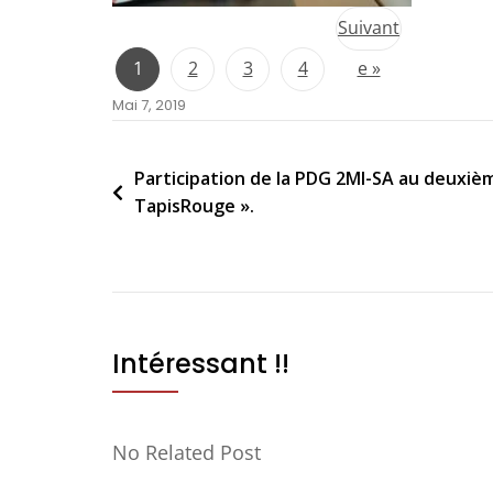
Suivant
1
2
3
4
e »
Mai 7, 2019
Participation de la PDG 2MI-SA au deuxiè
TapisRouge ».
Intéressant !!
No Related Post