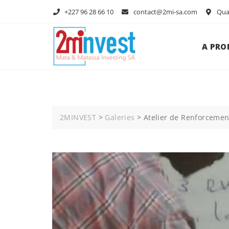
+227 96 28 66 10
contact@2mi-sa.com
Quar
A PRO
2MINVEST
>
Galeries
>
Atelier de Renforcemen