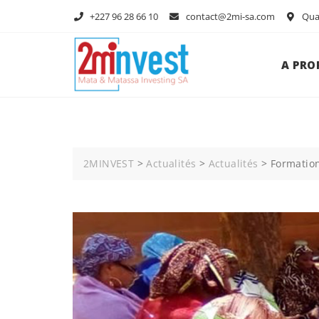
+227 96 28 66 10
contact@2mi-sa.com
Quar
A PRO
2MINVEST
>
Actualités
>
Actualités
>
Formatio