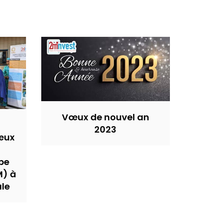
Vœux de nouvel an
2023
œux
pe
M) à
ale