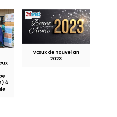
Vœux de nouvel an
2023
œux
pe
M) à
ale