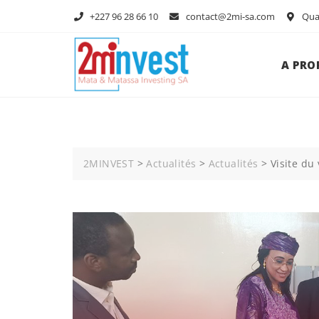
+227 96 28 66 10
contact@2mi-sa.com
Quar
A PRO
2MINVEST
>
Actualités
>
Actualités
>
Visite du