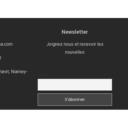
Newsletter
sa.com
Joignez nous et recevoir les
nouvelles
0
zaret, Niamey-
Email
Copyright © 2020 – 2MI-SA | 2MINVEST – Tous droits réservés