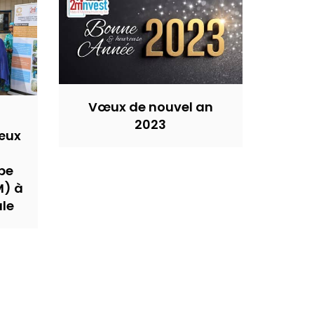
Vœux de nouvel an
2023
œux
pe
M) à
ale