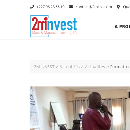
+227 96 28 66 10
contact@2mi-sa.com
Quar
A PRO
2MINVEST
>
Actualités
>
Actualités
>
Formatio