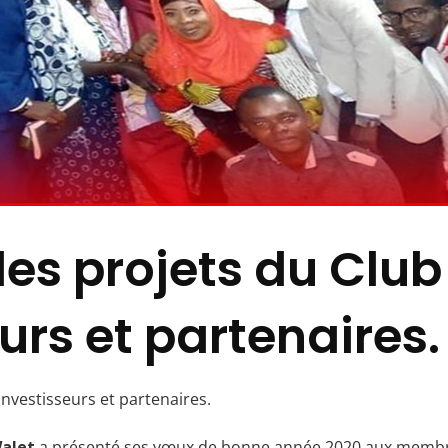
des projets du Clu
urs et partenaires.
nvestisseurs et partenaires.
alet
a présenté ses vœux de bonne année 2020 aux membres