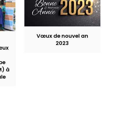
Vœux de nouvel an
2023
œux
pe
M) à
ale