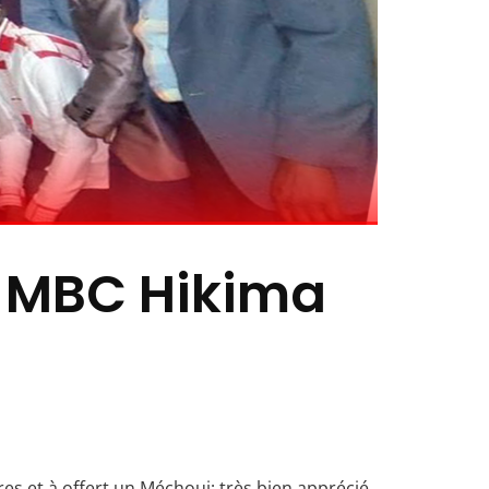
b MBC Hikima
 et à offert un Méchoui; très bien apprécié.