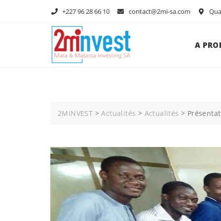
+227 96 28 66 10
contact@2mi-sa.com
Quar
A PRO
2MINVEST
>
Actualités
>
Actualités
>
Présentat